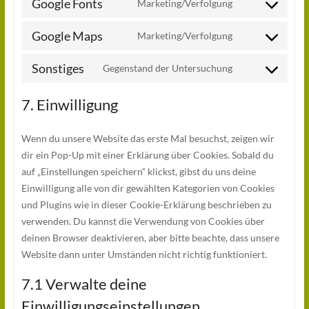
Google Fonts
Marketing/Verfolgung
service
Consent
wordpress
to
Google Maps
Marketing/Verfolgung
service
Consent
google-
to
fonts
Sonstiges
Gegenstand der Untersuchung
service
Consent
google-
to
maps
7. Einwilligung
service
sonstiges
Wenn du unsere Website das erste Mal besuchst, zeigen wir
dir ein Pop-Up mit einer Erklärung über Cookies. Sobald du
auf „Einstellungen speichern“ klickst, gibst du uns deine
Einwilligung alle von dir gewählten Kategorien von Cookies
und Plugins wie in dieser Cookie-Erklärung beschrieben zu
verwenden. Du kannst die Verwendung von Cookies über
deinen Browser deaktivieren, aber bitte beachte, dass unsere
Website dann unter Umständen nicht richtig funktioniert.
7.1 Verwalte deine
Einwilligungseinstellungen