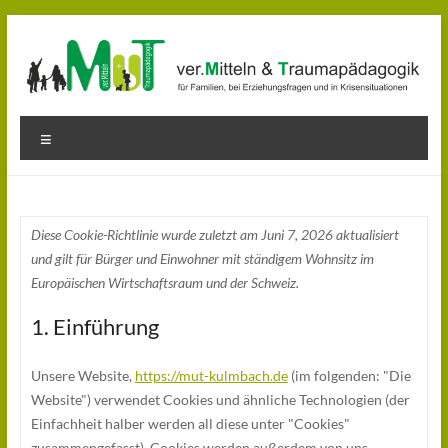
Zum
Inhalt
springen
MuT
Menü
–
Mediation
und
Diese Cookie-Richtlinie wurde zuletzt am Juni 7, 2026 aktualisiert
und gilt für Bürger und Einwohner mit ständigem Wohnsitz im
Traumapädagogik
Europäischen Wirtschaftsraum und der Schweiz.
Orientierung
1. Einführung
in
herausfordernden
Unsere Website,
https://mut-kulmbach.de
(im folgenden: "Die
Situationen
Website") verwendet Cookies und ähnliche Technologien (der
finden
Einfachheit halber werden all diese unter "Cookies"
zusammengefasst). Cookies werden außerdem von uns