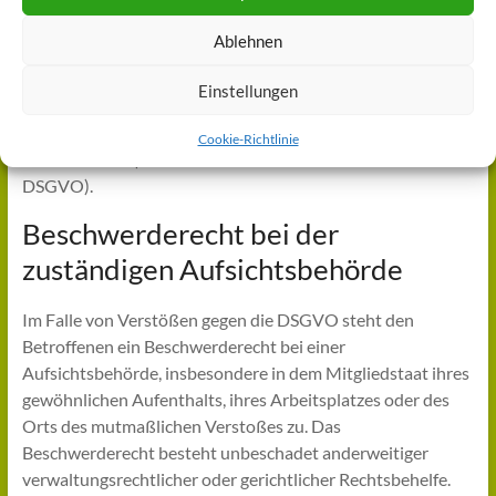
FÜR DAS PROFILING, SOWEIT ES MIT SOLCHER
Ablehnen
DIREKTWERBUNG IN VERBINDUNG STEHT. WENN SIE
WIDERSPRECHEN, WERDEN IHRE
Einstellungen
PERSONENBEZOGENEN DATEN ANSCHLIESSEND
NICHT MEHR ZUM ZWECKE DER DIREKTWERBUNG
Cookie-Richtlinie
VERWENDET (WIDERSPRUCH NACH ART. 21 ABS. 2
DSGVO).
Beschwerde­recht bei der
zuständigen Aufsichts­behörde
Im Falle von Verstößen gegen die DSGVO steht den
Betroffenen ein Beschwerderecht bei einer
Aufsichtsbehörde, insbesondere in dem Mitgliedstaat ihres
gewöhnlichen Aufenthalts, ihres Arbeitsplatzes oder des
Orts des mutmaßlichen Verstoßes zu. Das
Beschwerderecht besteht unbeschadet anderweitiger
verwaltungsrechtlicher oder gerichtlicher Rechtsbehelfe.