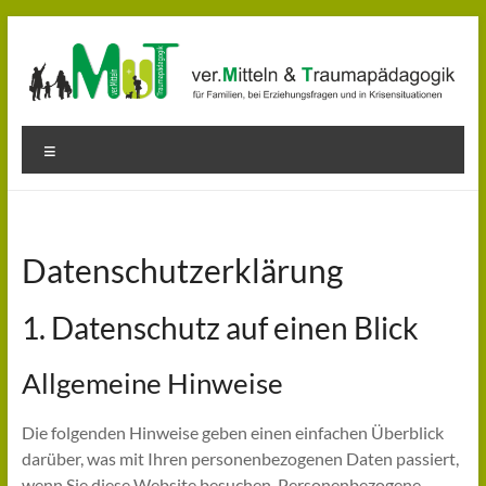
Zum
Inhalt
springen
MuT
Menü
–
Mediation
und
Datenschutz­erklärung
Traumapädagogik
1. Datenschutz auf einen Blick
Orientierung
in
Allgemeine Hinweise
herausfordernden
Situationen
Die folgenden Hinweise geben einen einfachen Überblick
finden
darüber, was mit Ihren personenbezogenen Daten passiert,
wenn Sie diese Website besuchen. Personenbezogene