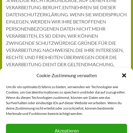
JEWEILIGE RECHTSGRUNDLAGE, AUF DENEN EINE
VERARBEITUNG BERUHT, ENTNEHMEN SIE DIESER
DATENSCHUTZERKLÄRUNG. WENN SIE WIDERSPRUCH
EINLEGEN, WERDEN WIR IHRE BETROFFENEN
PERSONENBEZOGENEN DATEN NICHT MEHR
VERARBEITEN, ES SEI DENN, WIR KÖNNEN
ZWINGENDE SCHUTZWÜRDIGE GRÜNDE FÜR DIE
VERARBEITUNG NACHWEISEN, DIE IHRE INTERESSEN,
RECHTE UND FREIHEITEN ÜBERWIEGEN ODER DIE
VERARBEITUNG DIENT DER GELTENDMACHUNG,
AUSÜBUNG ODER VERTEIDIGUNG VON
Cookie-Zustimmung verwalten
RECHTSANSPRÜCHEN (WIDERSPRUCH NACH ART. 21
ABS. 1 DSGVO).
Um dir ein optimales Erlebnis zu bieten, verwenden wir Technologien wie
Cookies, um Geräteinformationen zu speichern und/oder darauf zuzugreifen.
WERDEN IHRE PERSONENBEZOGENEN DATEN
Wenn du diesen Technologien zustimmst, können wir Daten wie das
Surfverhalten oder eindeutige IDs auf dieser Website verarbeiten. Wenn du
VERARBEITET, UM DIREKTWERBUNG ZU BETREIBEN,
deine Zustimmung nicht erteilst oder zurückziehst, können bestimmte
SO HABEN SIE DAS RECHT, JEDERZEIT WIDERSPRUCH
Merkmale und Funktionen beeinträchtigt werden.
GEGEN DIE VERARBEITUNG SIE BETREFFENDER
PERSONENBEZOGENER DATEN ZUM ZWECKE
Akzeptieren
DERARTIGER WERBUNG EINZULEGEN; DIES GILT AUCH