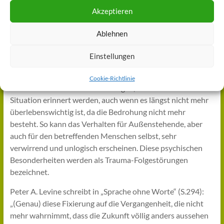
individuellen Reaktionsmöglichkeiten auf das Ereignis.
Akzeptieren
Erlebt ein Mensch ein belastendes Ereignis und fühlt sich
Ablehnen
dadurch in einer ausweglosen Lage, so entwickelt er
bestimmte, für diese Situation angemessene,
Einstellungen
Verhaltensweisen, um die Situation bestmöglich überleben
zu können. Oft ist es später nicht mehr möglich, dieses
Cookie-Richtlinie
Verhaltensmuster wieder abzulegen, wenn wir an die
Situation erinnert werden, auch wenn es längst nicht mehr
überlebenswichtig ist, da die Bedrohung nicht mehr
besteht. So kann das Verhalten für Außenstehende, aber
auch für den betreffenden Menschen selbst, sehr
verwirrend und unlogisch erscheinen. Diese psychischen
Besonderheiten werden als Trauma-Folgestörungen
bezeichnet.
Peter A. Levine schreibt in „Sprache ohne Worte“ (S.294):
„(Genau) diese Fixierung auf die Vergangenheit, die nicht
mehr wahrnimmt, dass die Zukunft völlig anders aussehen