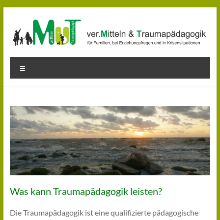
Zum
Inhalt
springen
MuT
Menü
–
Mediation
und
Traumapädagogik
Orientierung
in
herausfordernden
Situationen
Was kann Traumapädagogik leisten?
finden
Die Traumapädagogik ist eine qualifizierte pädagogische