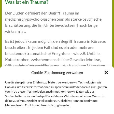
Was ist ein Trauma?
Der Duden definiert den Begriff Trauma im
medizinisch/psychologischen Sinn als starke psychische
Erschütterung, die [im Unterbewusstsein] noch lange
wirksam ist.
Es ist jedoch kaum möglich, den Begriff Trauma in Kürze zu
beschreiben. In jedem Fall sind es ein oder mehrere
belastende (traumatische) Ereignisse – wie z.B. Unfälle,
Katastrophen, zwischenmenschliche Gewalterlebnisse,
frühe erlebte Vernachlässigung – die bei einem Menschen
zunächst eine „seelische Verletzung“ hervorrufen.
Cookie-Zustimmung verwalten
Ob man von einem Trauma ausgehen kann, hängt
Um dir ein optimales Erlebnis zu bieten, verwenden wir Technologien wie
Cookies, um Geräteinformationen zu speichern und/oder darauf zuzugreifen.
entscheidend damit zusammen, dass ein objektives
Wenn du diesen Technologien zustimmst, können wir Daten wie das
Ereignis, mit dem wie es subjektiv erlebt wird,
Surfverhalten oder eindeutige IDs auf dieser Website verarbeiten. Wenn du
zusammentrifft. Für das subjektive Erleben spielen die
deine Zustimmung nicht erteilst oder zurückziehst, können bestimmte
Merkmale und Funktionen beeinträchtigt werden.
bereits zuvor im Leben gemachten Erfahrungen ebenso eine
Rolle wie auch der persönliche Informationsstand und die